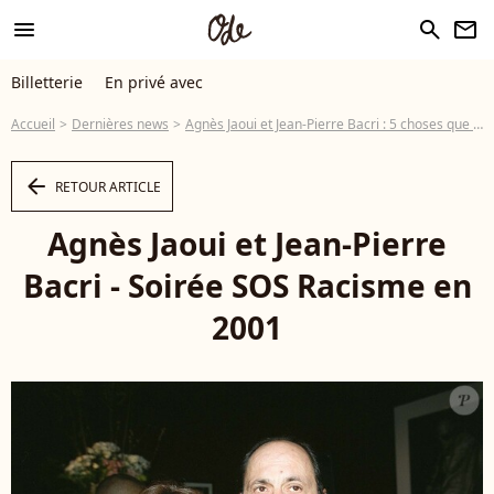
menu
search
newsletter
Billetterie
En privé avec
Accueil
Dernières news
Agnès Jaoui et Jean-Pierre Bacri : 5 choses que vous ne savez pas sur le tandem
arrow_left
RETOUR ARTICLE
Agnès Jaoui et Jean-Pierre
Bacri - Soirée SOS Racisme en
2001