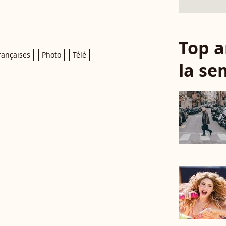
Top a
rançaises
Photo
Télé
la se