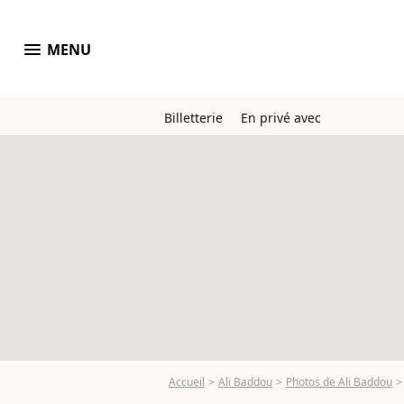
menu
MENU
Billetterie
En privé avec
Accueil
Ali Baddou
Photos de Ali Baddou