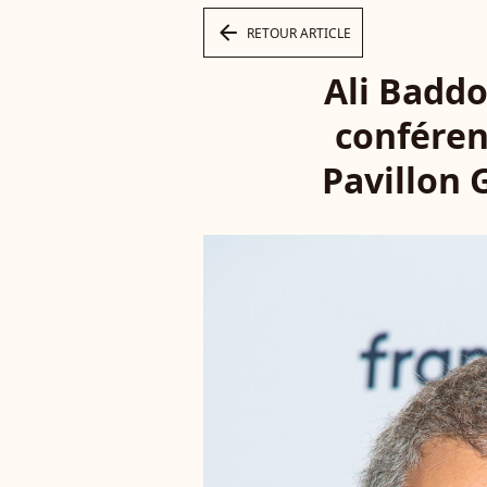
arrow_left
RETOUR ARTICLE
Ali Baddo
conféren
Pavillon G