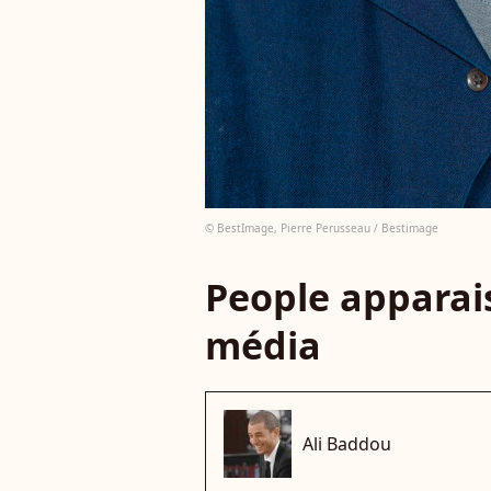
© BestImage, Pierre Perusseau / Bestimage
People apparais
média
Ali Baddou