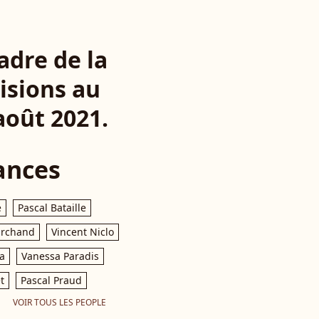
adre de la
isions au
 août 2021.
ances
e
Pascal Bataille
archand
Vincent Niclo
a
Vanessa Paradis
t
Pascal Praud
VOIR TOUS LES PEOPLE