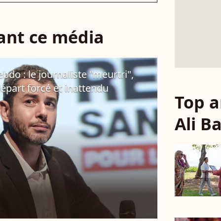
sant ce média
bdo : le journaliste "meurtri",
épart forcé et inattendu
Top a
Ali B