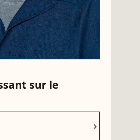
sant sur le
chevron_right