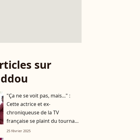
rticles sur
addou
"Ça ne se voit pas, mais..." :
Cette actrice et ex-
chroniqueuse de la TV
française se plaint du tournage
de "The White Lotus"
25 février 2025