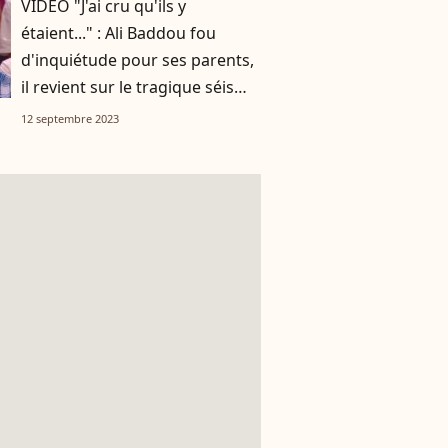
VIDEO "J'ai cru qu'ils y
étaient..." : Ali Baddou fou
d'inquiétude pour ses parents,
il revient sur le tragique séisme
au Maroc
12 septembre 2023