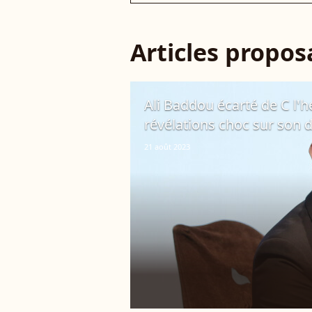
Articles propo
Ali Baddou écarté de C l'he
révélations choc sur son d
21 août 2023