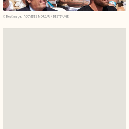
© BestImage, JACOVIDES-MOREAU / BESTIMAGE