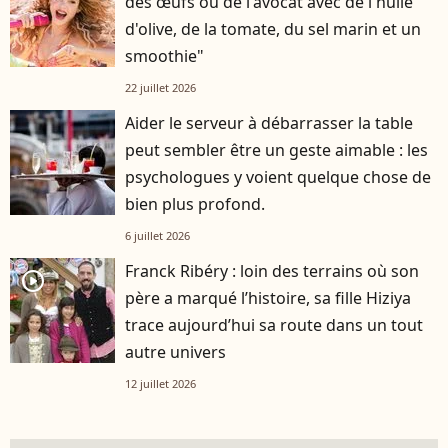
des œufs ou de l'avocat avec de l'huile
d'olive, de la tomate, du sel marin et un
smoothie"
22 juillet 2026
Aider le serveur à débarrasser la table
peut sembler être un geste aimable : les
psychologues y voient quelque chose de
bien plus profond.
6 juillet 2026
Franck Ribéry : loin des terrains où son
player2
père a marqué l’histoire, sa fille Hiziya
trace aujourd’hui sa route dans un tout
autre univers
12 juillet 2026