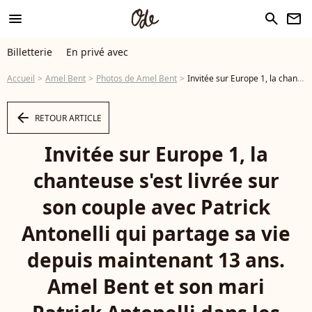
menu
search
newsletter
Billetterie
En privé avec
Accueil
Amel Bent
Photos de Amel Bent
Invitée sur Europe 1, la chanteuse s'est livrée sur son couple avec Patrick Antonelli qui partage sa vie depuis maintenant 13 ans. Amel Bent et son mari Patrick Antonelli dans les tribunes lors des Internationaux de France de Tennis de Roland Garros 2023. Paris, le 10 juin 2023. © Jacovides-Moreau / Bestimage - Photo
arrow_left
RETOUR ARTICLE
Invitée sur Europe 1, la
chanteuse s'est livrée sur
son couple avec Patrick
Antonelli qui partage sa vie
depuis maintenant 13 ans.
Amel Bent et son mari