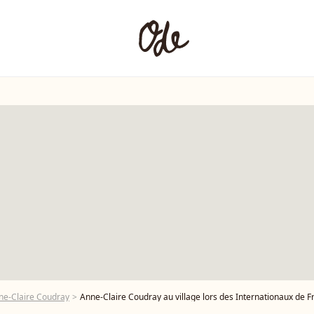
ne-Claire Coudray
Anne-Claire Coudray au village lors des Internationaux de France de tennis de Roland Garros 202