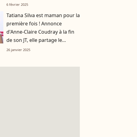
jamais
6 février 2025
Tatiana Silva est maman pour la
première fois ! Annonce
d'Anne-Claire Coudray à la fin
de son JT, elle partage le
prénom du bébé
26 janvier 2025