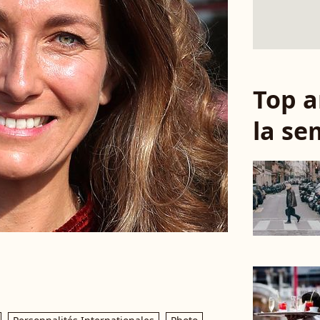
Top a
la se