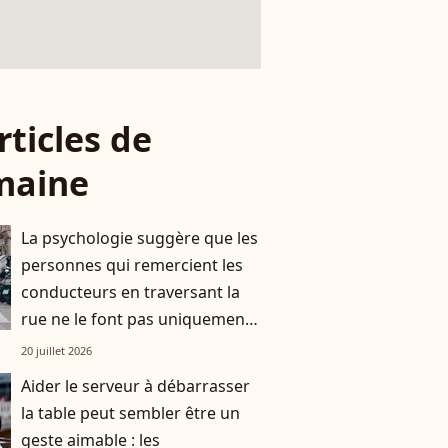
rticles de
maine
La psychologie suggère que les
personnes qui remercient les
conducteurs en traversant la
rue ne le font pas uniquement
par gratitude
20 juillet 2026
Aider le serveur à débarrasser
la table peut sembler être un
geste aimable : les