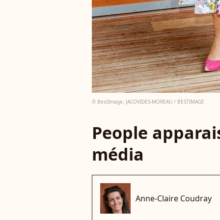
© BestImage, JACOVIDES-MOREAU / BESTIMAGE
People apparais
média
Anne-Claire Coudray