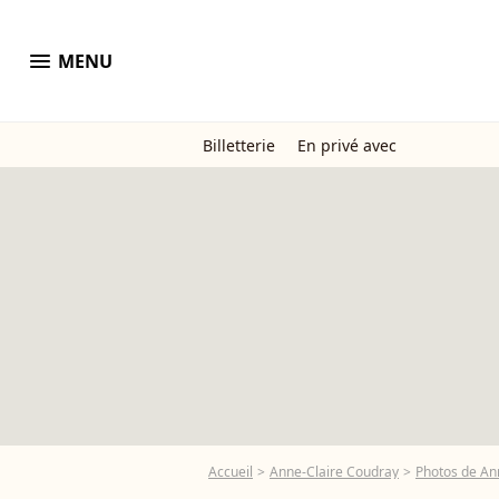
menu
MENU
Billetterie
En privé avec
Accueil
Anne-Claire Coudray
Photos de An