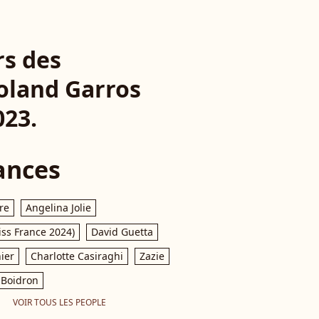
rs des
oland Garros
023.
ances
re
Angelina Jolie
iss France 2024)
David Guetta
ier
Charlotte Casiraghi
Zazie
Boidron
VOIR TOUS LES PEOPLE