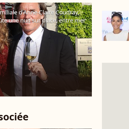
miliale d'Anne-Claire Coudray,
te une nuit sur place, entre mer
ssociée