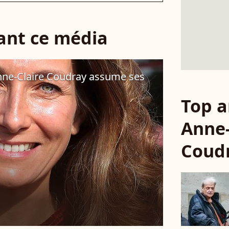
sant ce média
nne-Claire Coudray assume ses
Top a
Anne-
Coud