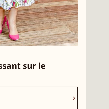
sant sur le
chevron_right