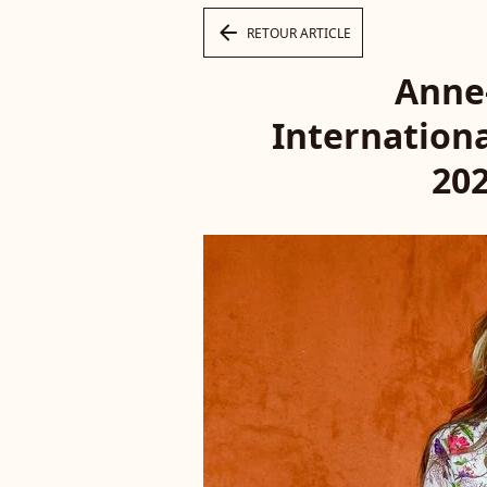
arrow_left
RETOUR ARTICLE
Anne-
Internation
202