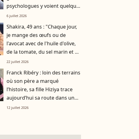
psychologues y voient quelque
chose de bien plus profond.
6 juillet 2026
Shakira, 49 ans : "Chaque jour,
je mange des œufs ou de
l'avocat avec de l'huile d'olive,
de la tomate, du sel marin et un
smoothie"
22 juillet 2026
Franck Ribéry : loin des terrains
où son père a marqué
l’histoire, sa fille Hiziya trace
aujourd’hui sa route dans un
tout autre univers
12 juillet 2026