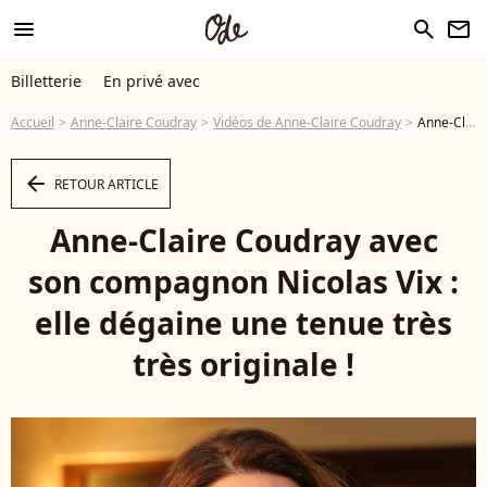
menu
search
newsletter
Billetterie
En privé avec
Accueil
Anne-Claire Coudray
Vidéos de Anne-Claire Coudray
Anne-Claire Coudray avec son compagnon Nicolas Vix : elle dégaine une tenue très très originale ! - Vidéo
arrow_left
RETOUR ARTICLE
Anne-Claire Coudray avec
son compagnon Nicolas Vix :
elle dégaine une tenue très
très originale !