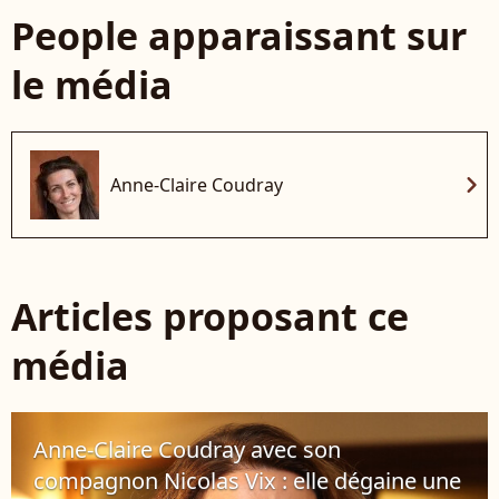
People apparaissant sur
le média
chevron_right
Anne-Claire Coudray
Articles proposant ce
média
Anne-Claire Coudray avec son
compagnon Nicolas Vix : elle dégaine une