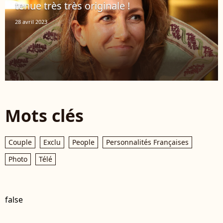
tenue très très originale !
28 avril 2023
Mots clés
Couple
Exclu
People
Personnalités Françaises
Photo
Télé
false