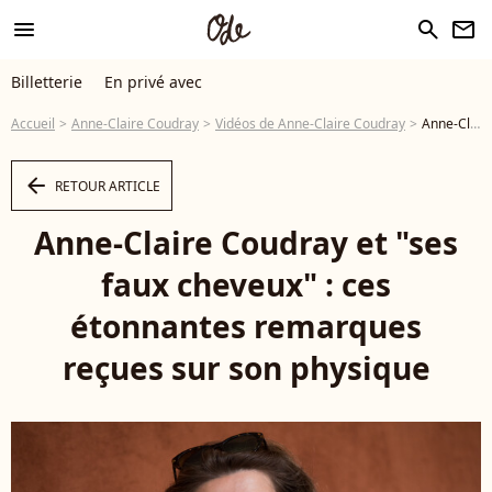
menu
search
newsletter
Billetterie
En privé avec
Accueil
Anne-Claire Coudray
Vidéos de Anne-Claire Coudray
Anne-Claire Coudray et "ses faux cheveux" : ces étonnantes remarques reçues sur son physique - Vidéo
arrow_left
RETOUR ARTICLE
Anne-Claire Coudray et "ses
faux cheveux" : ces
étonnantes remarques
reçues sur son physique