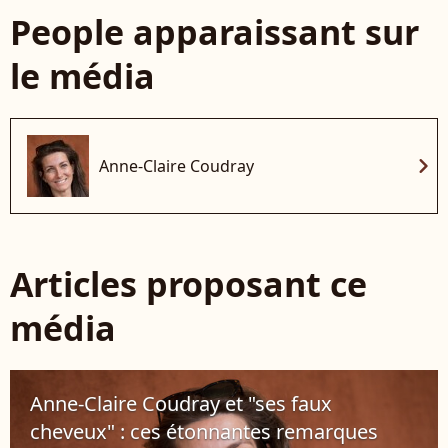
People apparaissant sur
le média
chevron_right
Anne-Claire Coudray
Articles proposant ce
média
Anne-Claire Coudray et "ses faux
cheveux" : ces étonnantes remarques