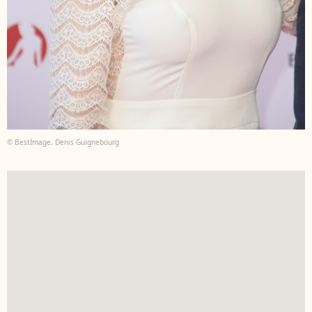
© BestImage, Denis Guignebourg