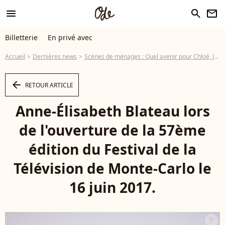
menu
search
newsletter
Billetterie
En privé avec
Accueil
Dernières news
Scènes de ménages : Quel avenir pour Chloé, la fille d'Emma et Fabien ?
arrow_left
RETOUR ARTICLE
Anne-Élisabeth Blateau lors
de l'ouverture de la 57ème
édition du Festival de la
Télévision de Monte-Carlo le
16 juin 2017.