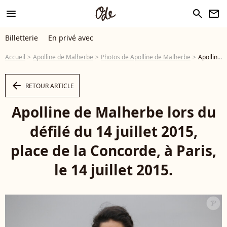
menu
search
newsletter
Billetterie
En privé avec
Accueil
Apolline de Malherbe
Photos de Apolline de Malherbe
Apolline de Malherbe lors du défilé du 14 juillet 2015, place de la Concorde, à Paris, le 14 juillet 2015. © Alain Guizard/Bestimage - Photo
arrow_left
RETOUR ARTICLE
Apolline de Malherbe lors du
défilé du 14 juillet 2015,
place de la Concorde, à Paris,
le 14 juillet 2015.