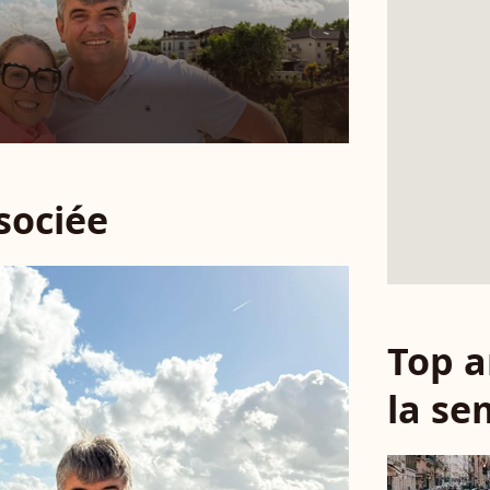
ssociée
Top a
la se