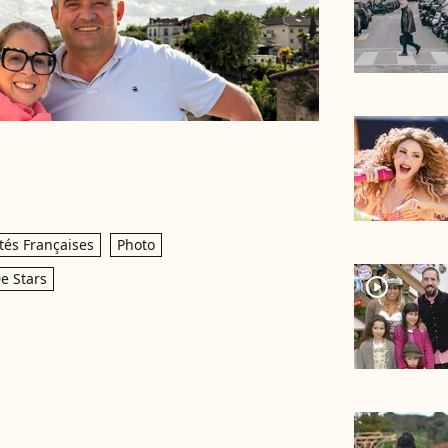
tés Françaises
Photo
De Stars
player2