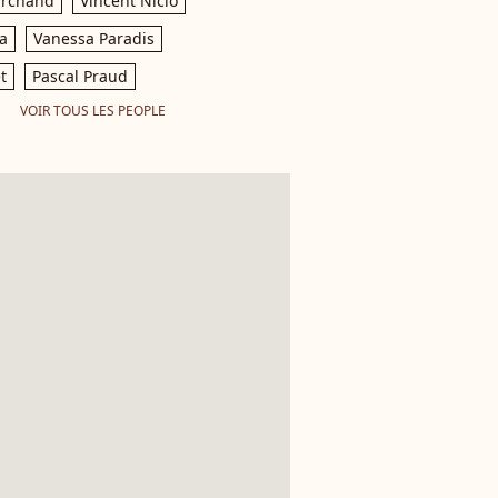
archand
Vincent Niclo
a
Vanessa Paradis
t
Pascal Praud
VOIR TOUS LES PEOPLE