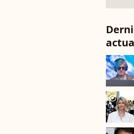
Derni
actua
player2