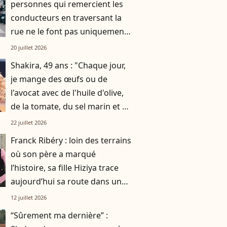
personnes qui remercient les
conducteurs en traversant la
rue ne le font pas uniquement
par gratitude
20 juillet 2026
Shakira, 49 ans : "Chaque jour,
je mange des œufs ou de
l'avocat avec de l'huile d'olive,
de la tomate, du sel marin et un
smoothie"
22 juillet 2026
Franck Ribéry : loin des terrains
où son père a marqué
l’histoire, sa fille Hiziya trace
aujourd’hui sa route dans un
tout autre univers
12 juillet 2026
“Sûrement ma dernière” :