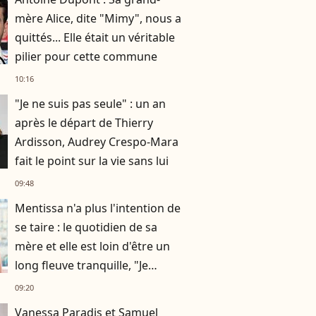
mère Alice, dite "Mimy", nous a
quittés... Elle était un véritable
pilier pour cette commune
10:16
"Je ne suis pas seule" : un an
après le départ de Thierry
Ardisson, Audrey Crespo-Mara
fait le point sur la vie sans lui
09:48
Mentissa n'a plus l'intention de
se taire : le quotidien de sa
mère et elle est loin d'être un
long fleuve tranquille, "Je
n'aurais jamais cru en parler
09:20
publiquement"
Vanessa Paradis et Samuel