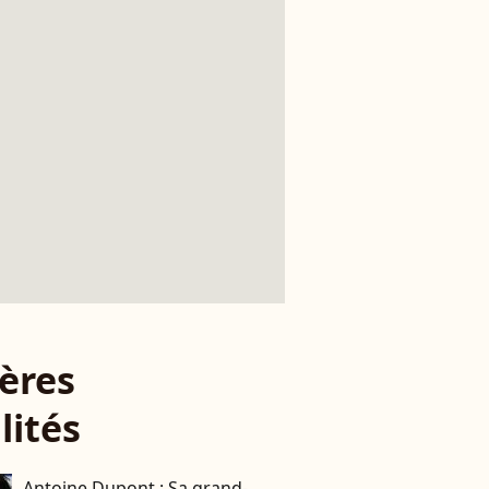
ères
lités
Antoine Dupont : Sa grand-