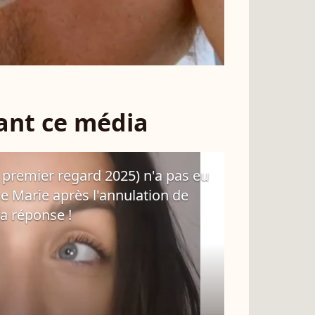
sant ce média
 premier regard 2025) n'a pas eu
Marie après l'annulation de
la réponse !