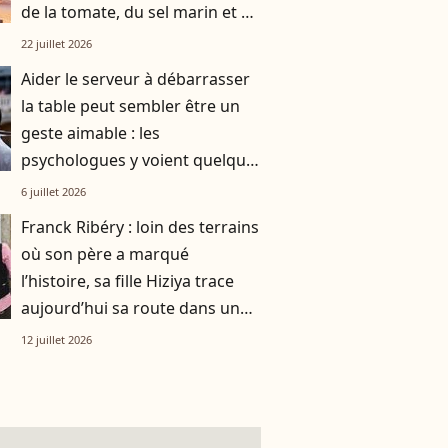
de la tomate, du sel marin et un
smoothie"
22 juillet 2026
Aider le serveur à débarrasser
la table peut sembler être un
geste aimable : les
psychologues y voient quelque
chose de bien plus profond.
6 juillet 2026
Franck Ribéry : loin des terrains
où son père a marqué
l’histoire, sa fille Hiziya trace
aujourd’hui sa route dans un
tout autre univers
12 juillet 2026