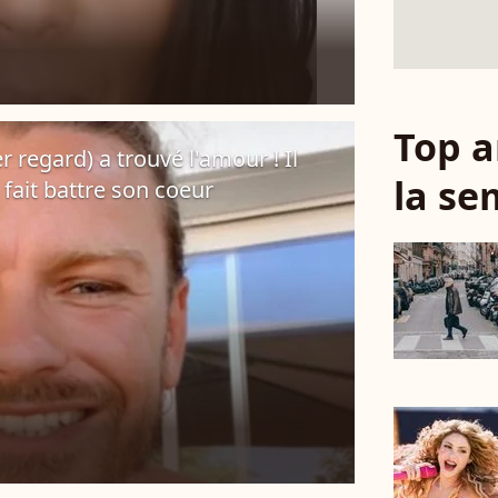
Top a
regard) a trouvé l'amour ! Il
la se
 fait battre son coeur