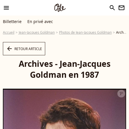
menu
search
newsletter
Billetterie
En privé avec
Accueil
Jean-Jacques Goldman
Photos de Jean-Jacques Goldman
Archives - Jean-Jacques Goldman en 1987 - Photo
arrow_left
RETOUR ARTICLE
Archives - Jean-Jacques
Goldman en 1987