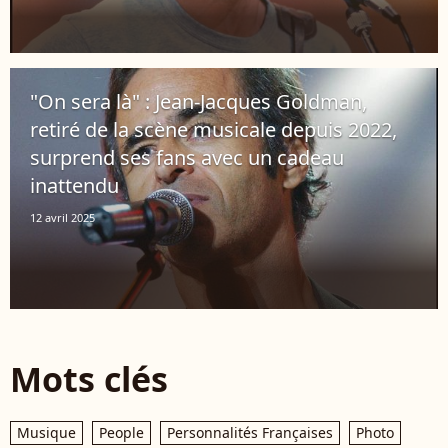
"On sera là" : Jean-Jacques Goldman,
retiré de la scène musicale depuis 2022,
surprend ses fans avec un cadeau
inattendu
12 avril 2025
Mots clés
Musique
People
Personnalités Françaises
Photo