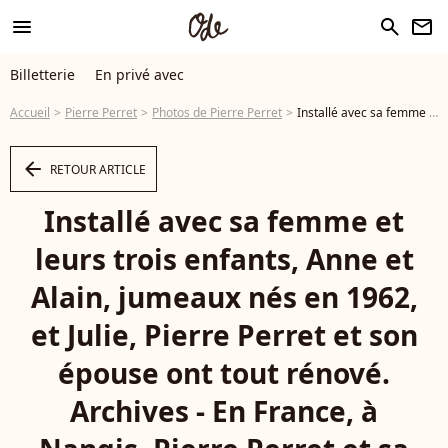
menu
search
newsletter
Billetterie
En privé avec
Accueil
Pierre Perret
Photos de Pierre Perret
Installé avec sa femme et leurs trois enfants, Anne et Alain, jumeaux nés en 1962, et Julie, Pierre Perret et son épouse ont tout rénové. Archives - En France, à Nangis, Pierre Perret et sa femme Rebecca chez eux en décembre 1992 Alain Canu via Bestimage - Photo
arrow_left
RETOUR ARTICLE
Installé avec sa femme et
leurs trois enfants, Anne et
Alain, jumeaux nés en 1962,
et Julie, Pierre Perret et son
épouse ont tout rénové.
Archives - En France, à