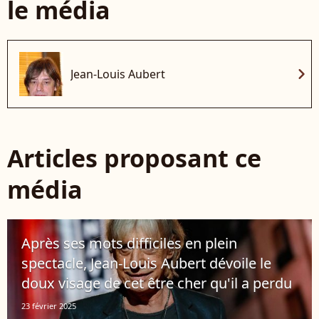
le média
chevron_right
Jean-Louis Aubert
Articles proposant ce
média
Après ses mots difficiles en plein
spectacle, Jean-Louis Aubert dévoile le
doux visage de cet être cher qu'il a perdu
23 février 2025