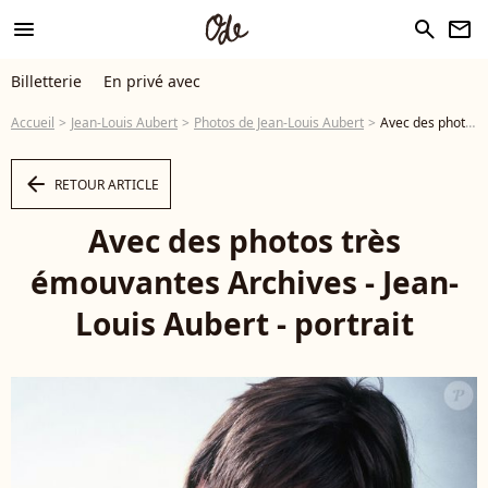
menu
search
newsletter
Billetterie
En privé avec
Accueil
Jean-Louis Aubert
Photos de Jean-Louis Aubert
Avec des photos très émouvantes Archives - Jean-Louis Aubert - portrait - Photo
arrow_left
RETOUR ARTICLE
Avec des photos très
émouvantes Archives - Jean-
Louis Aubert - portrait