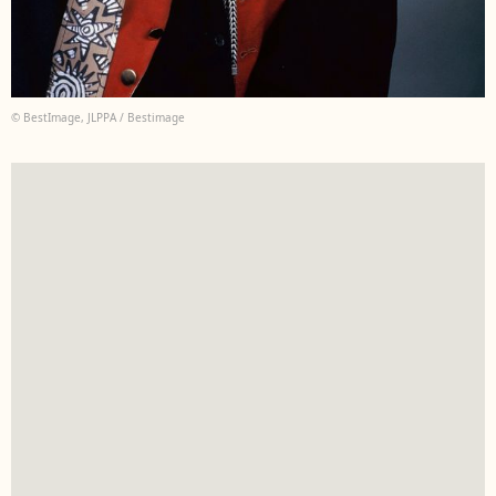
© BestImage, JLPPA / Bestimage