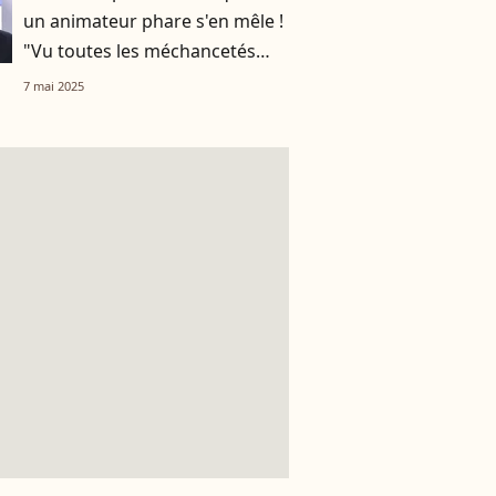
un animateur phare s'en mêle !
"Vu toutes les méchancetés
qu’il dit sur toi"
7 mai 2025