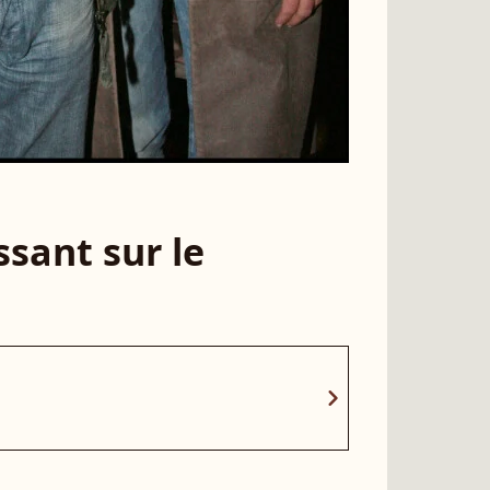
sant sur le
chevron_right