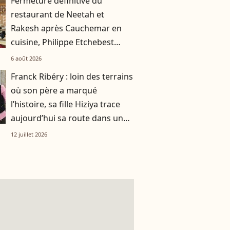
Fermeture définitive du
restaurant de Neetah et
Rakesh après Cauchemar en
cuisine, Philippe Etchebest
pensait les avoir sauvés
6 août 2026
Franck Ribéry : loin des terrains
où son père a marqué
l’histoire, sa fille Hiziya trace
aujourd’hui sa route dans un
tout autre univers
12 juillet 2026