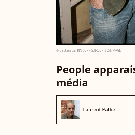
© BestImage, RINDOFF-GUIREC / BESTIMAGE
People apparais
média
Laurent Baffie