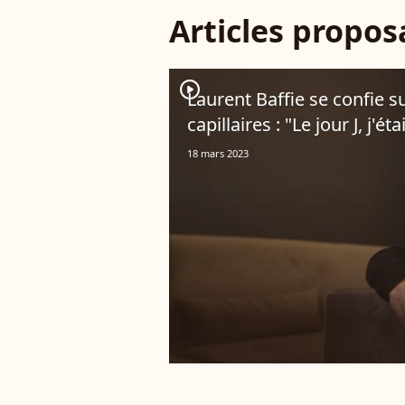
Articles propo
player2
Laurent Baffie se confie s
capillaires : "Le jour J, j'éta
18 mars 2023