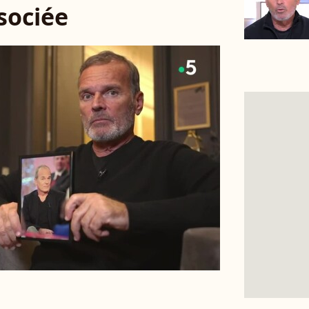
ssociée