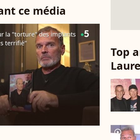
sant ce média
ur la "torture" des implants
is terrifié"
Top a
Laure
player2