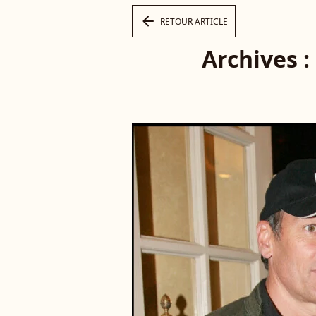
arrow_left
RETOUR ARTICLE
Archives :