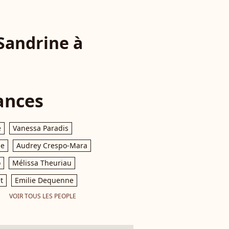
 Sandrine à
ances
e
Vanessa Paradis
le
Audrey Crespo-Mara
o
Mélissa Theuriau
t
Emilie Dequenne
VOIR TOUS LES PEOPLE