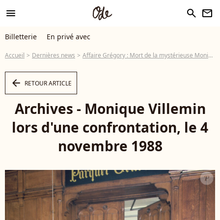
menu
search
newsletter
Billetterie
En privé avec
Accueil
Dernières news
Affaire Grégory : Mort de la mystérieuse Monique Villemin à cause du Covid-19
arrow_left
RETOUR ARTICLE
Archives - Monique Villemin
lors d'une confrontation, le 4
novembre 1988