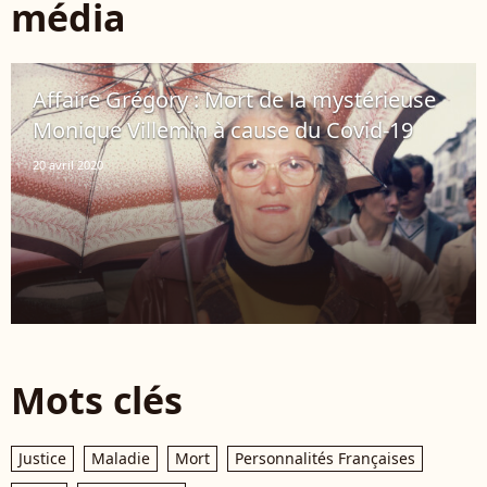
média
Affaire Grégory : Mort de la mystérieuse
Monique Villemin à cause du Covid-19
20 avril 2020
Mots clés
Justice
Maladie
Mort
Personnalités Françaises