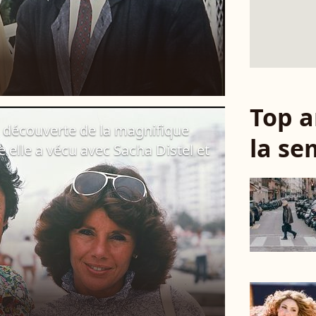
Top a
 : découverte de la magnifique
la se
e elle a vécu avec Sacha Distel et