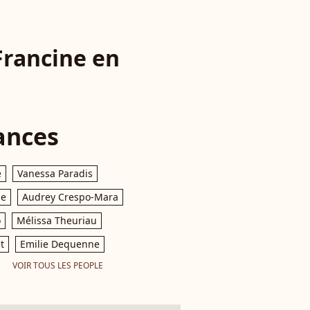
Francine en
ances
e
Vanessa Paradis
le
Audrey Crespo-Mara
o
Mélissa Theuriau
t
Emilie Dequenne
VOIR TOUS LES PEOPLE