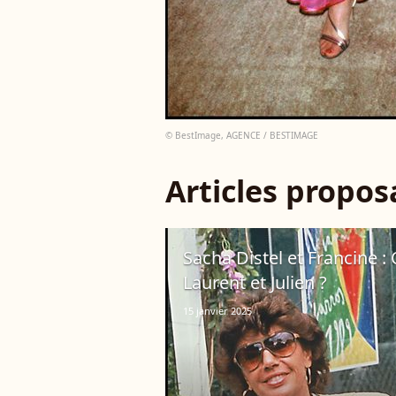
© BestImage, AGENCE / BESTIMAGE
Articles propo
Sacha Distel et Francine :
Laurent et Julien ?
15 janvier 2025