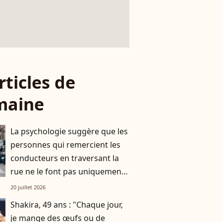
rticles de
maine
La psychologie suggère que les
personnes qui remercient les
conducteurs en traversant la
rue ne le font pas uniquement
par gratitude
20 juillet 2026
Shakira, 49 ans : "Chaque jour,
je mange des œufs ou de