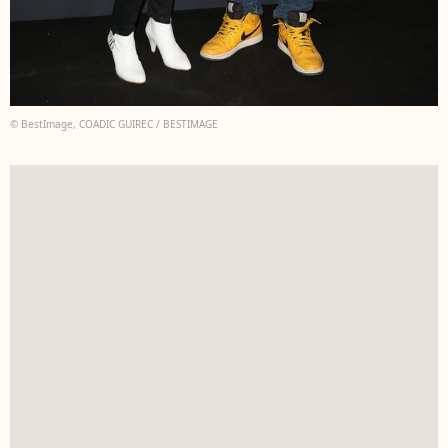
© BestImage, COADIC GUIREC / BESTIMAGE