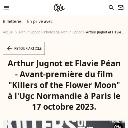
menu
search
newsletter
Billetterie
En privé avec
Accueil
Arthur Jugnot
Photos de Arthur Jugnot
Arthur Jugnot et Flavie Péan - Avant-première du film "Killers of the Flower Moon" à l'Ugc Normandie à Paris le 17 octobre 2023. © Coadic Guirec / Bestimage - Photo
arrow_left
RETOUR ARTICLE
Arthur Jugnot et Flavie Péan
- Avant-première du film
"Killers of the Flower Moon"
à l'Ugc Normandie à Paris le
17 octobre 2023.