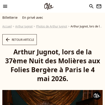
menu
search
newsletter
Billetterie
En privé avec
Accueil
Arthur Jugnot
Photos de Arthur Jugnot
Arthur Jugnot, lors de la 37ème Nuit des Molières aux Folies Bergère à Paris le 4 mai 2026. © Jack Tribeca / Bestimage - Photo
arrow_left
RETOUR ARTICLE
Arthur Jugnot, lors de la
37ème Nuit des Molières aux
Folies Bergère à Paris le 4
mai 2026.