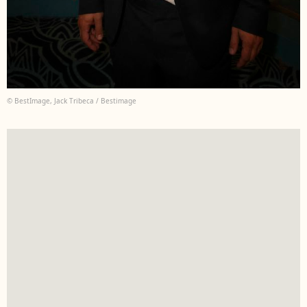
© BestImage, Jack Tribeca / Bestimage