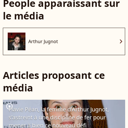
People apparaissant sur
le média
chevron_right
Arthur Jugnot
Articles proposant ce
média
player2
Flavie Péan, la femme d’Arthur Jugnot,
s’astreint à une discipline de fer pour
mener à bien ce nouveau défi