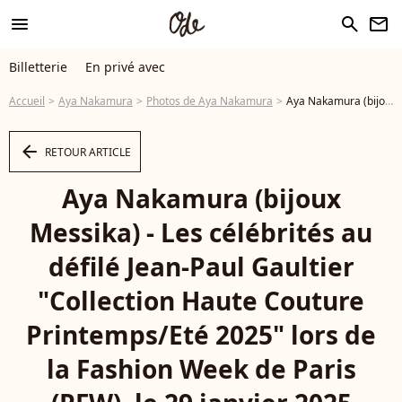
menu
search
newsletter
Billetterie
En privé avec
Accueil
Aya Nakamura
Photos de Aya Nakamura
Aya Nakamura (bijoux Messika) - Les célébrités au défilé Jean-Paul Gaultier "Collection Haute Couture Printemps/Eté 2025" lors de la Fashion Week de Paris (PFW), le 29 janvier 2025 © Sam Delpech / Bestimage - Photo
arrow_left
RETOUR ARTICLE
Aya Nakamura (bijoux
Messika) - Les célébrités au
défilé Jean-Paul Gaultier
"Collection Haute Couture
Printemps/Eté 2025" lors de
la Fashion Week de Paris