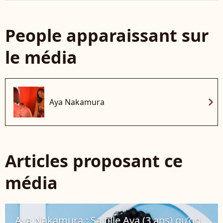
People apparaissant sur
le média
chevron_right
Aya Nakamura
Articles proposant ce
média
Aya Nakamura : Sa fille Ava (3 ans) qu’on