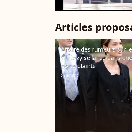
Articles propo
Affaire des rumeurs sur le
Sarkozy se lance dans une
porte plainte !
3 avril 2010