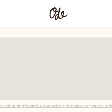
s sur le couple présidentiel : Nicolas Sarkozy se lance dans une guerre et... Benja