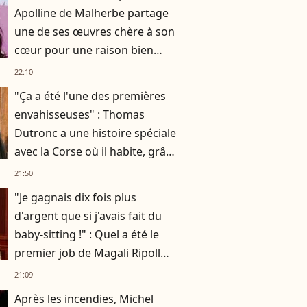
Apolline de Malherbe partage
une de ses œuvres chère à son
cœur pour une raison bien
particulière
22:10
"Ça a été l'une des premières
envahisseuses" : Thomas
Dutronc a une histoire spéciale
avec la Corse où il habite, grâce
à sa maman Françoise Hardy
21:50
"Je gagnais dix fois plus
d'argent que si j'avais fait du
baby-sitting !" : Quel a été le
premier job de Magali Ripoll
(N'oubliez pas les paroles) ?
21:09
Après les incendies, Michel