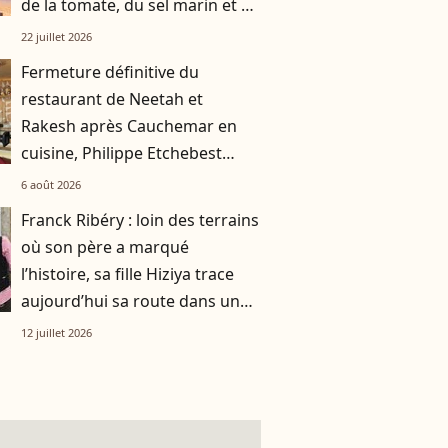
de la tomate, du sel marin et un
smoothie"
22 juillet 2026
Fermeture définitive du
restaurant de Neetah et
Rakesh après Cauchemar en
cuisine, Philippe Etchebest
pensait les avoir sauvés
6 août 2026
Franck Ribéry : loin des terrains
où son père a marqué
l’histoire, sa fille Hiziya trace
aujourd’hui sa route dans un
tout autre univers
12 juillet 2026