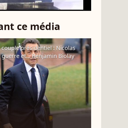
sant ce média
 couple présidentiel : Nicolas
 guerre et... Benjamin Biolay