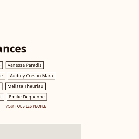
ances
e
Vanessa Paradis
le
Audrey Crespo-Mara
o
Mélissa Theuriau
t
Emilie Dequenne
VOIR TOUS LES PEOPLE