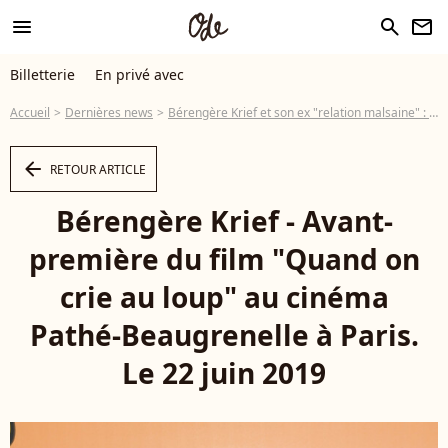
menu
search
newsletter
Billetterie
En privé avec
Accueil
Dernières news
Bérengère Krief et son ex "relation malsaine" : "un tournant dans ma vie"
arrow_left
RETOUR ARTICLE
Bérengère Krief - Avant-
première du film "Quand on
crie au loup" au cinéma
Pathé-Beaugrenelle à Paris.
Le 22 juin 2019