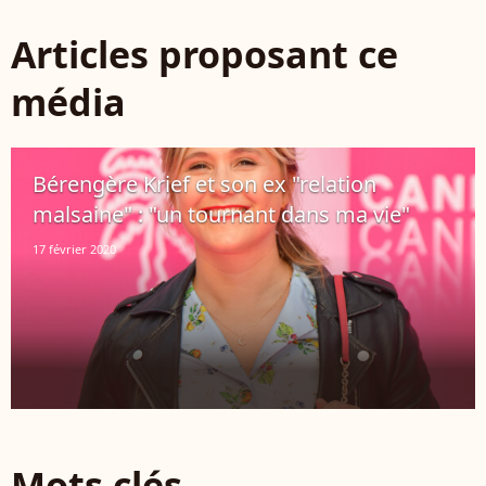
Articles proposant ce
média
Bérengère Krief et son ex "relation
malsaine" : "un tournant dans ma vie"
17 février 2020
Mots clés