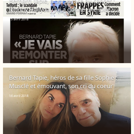
Bernard Tapie, à 50/50 face au cancer :
Johnny Hallyday lui a donné une idée...
15 avril 2018
Bernard Tapie, héros de sa fille Sophie :
Musclé et émouvant, son cri du coeur
14 avril 2018