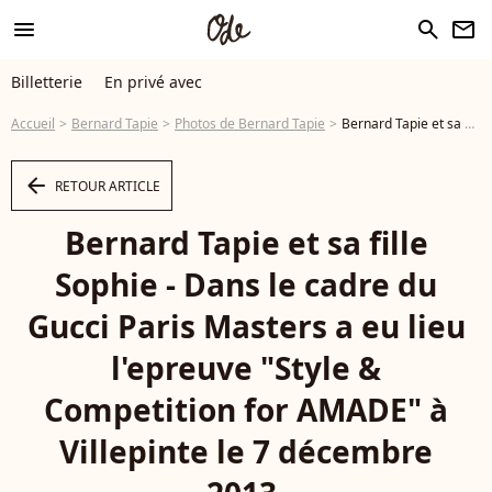
menu
search
newsletter
Billetterie
En privé avec
Accueil
Bernard Tapie
Photos de Bernard Tapie
Bernard Tapie et sa fille Sophie - Dans le cadre du Gucci Paris Masters a eu lieu l'epreuve "Style & Competition for AMADE" à Villepinte le 7 décembre 2013. - Photo
arrow_left
RETOUR ARTICLE
Bernard Tapie et sa fille
Sophie - Dans le cadre du
Gucci Paris Masters a eu lieu
l'epreuve "Style &
Competition for AMADE" à
Villepinte le 7 décembre