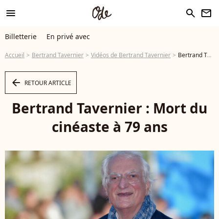
menu
search
newsletter
Billetterie
En privé avec
Accueil
Bertrand Tavernier
Vidéos de Bertrand Tavernier
Bertrand Tavernier : Mort du cinéaste à 79 ans - Vidéo
arrow_left
RETOUR ARTICLE
Bertrand Tavernier : Mort du
cinéaste à 79 ans