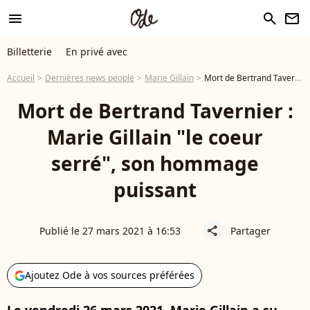
menu
search
newsletter
Billetterie
En privé avec
Accueil
Dernières news people
Marie Gillain
Mort de Bertrand Tavernier : Marie Gillain "le coeur serré", son hommage puissant
Mort de Bertrand Tavernier :
Marie Gillain "le coeur
serré", son hommage
puissant
Publié le 27 mars 2021 à 16:53
Partager
share
Ajoutez Ode à vos sources préférées