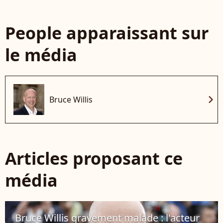
People apparaissant sur
le média
chevron_right
Bruce Willis
Articles proposant ce
média
Bruce Willis gravement malade : l'acteur