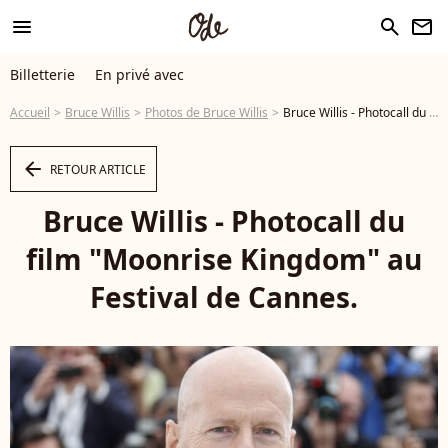
menu
search
newsletter
Billetterie
En privé avec
Accueil
Bruce Willis
Photos de Bruce Willis
Bruce Willis - Photocall du film "Moonrise Kingdom" au Festival de Cannes. - Photo
arrow_left
RETOUR ARTICLE
Bruce Willis - Photocall du
film "Moonrise Kingdom" au
Festival de Cannes.