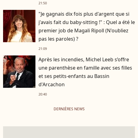
Hardy
21:50
"Je gagnais dix fois plus d'argent que si
j'avais fait du baby-sitting !" : Quel a été le
premier job de Magali Ripoll (N'oubliez
pas les paroles) ?
21:09
Après les incendies, Michel Leeb s’offre
une parenthèse en famille avec ses filles
et ses petits-enfants au Bassin
d'Arcachon
20:40
DERNIÈRES NEWS