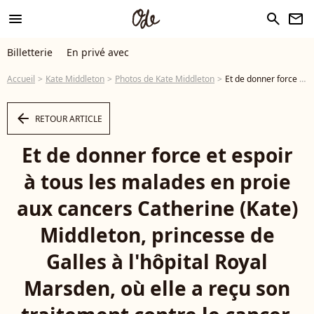
menu
search
newsletter
Billetterie
En privé avec
Accueil
Kate Middleton
Photos de Kate Middleton
Et de donner force et espoir à tous les malades en proie aux cancers Catherine (Kate) Middleton, princesse de Galles à l'hôpital Royal Marsden, où elle a reçu son traitement contre le cancer, à Londres, Royaume-Uni, le 14 janvier 2025. © Chris Jackson/WPA-Pool/Bestimage - Photo
arrow_left
RETOUR ARTICLE
Et de donner force et espoir
à tous les malades en proie
aux cancers Catherine (Kate)
Middleton, princesse de
Galles à l'hôpital Royal
Marsden, où elle a reçu son