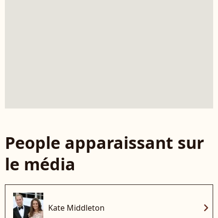
People apparaissant sur
le média
chevron_right
Kate Middleton