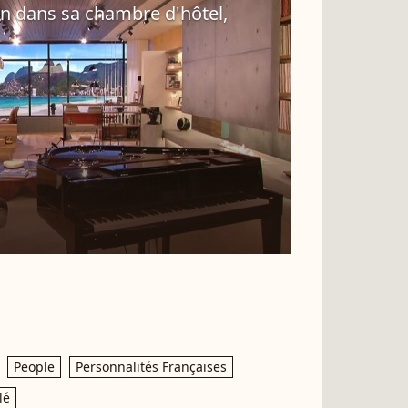
an dans sa chambre d'hôtel,
People
Personnalités Françaises
lé