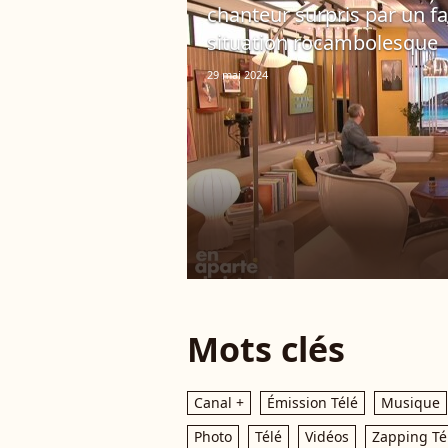
chanteur surpris par un f
situation rocambolesque
29 mai 2024
Mots clés
Canal +
Émission Télé
Musique
Photo
Télé
Vidéos
Zapping Té