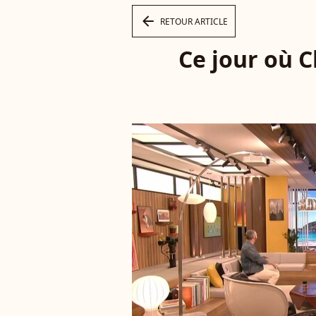
arrow_left
RETOUR ARTICLE
Ce jour où C