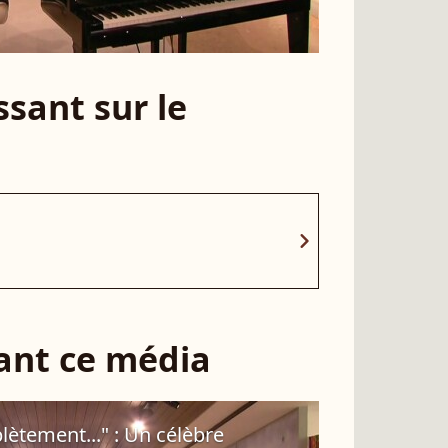
sant sur le
chevron_right
sant ce média
ètement..." : Un célèbre