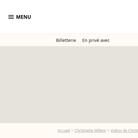
menu
MENU
Billetterie
En privé avec
Accueil
Christophe Willem
Vidéos de Chris