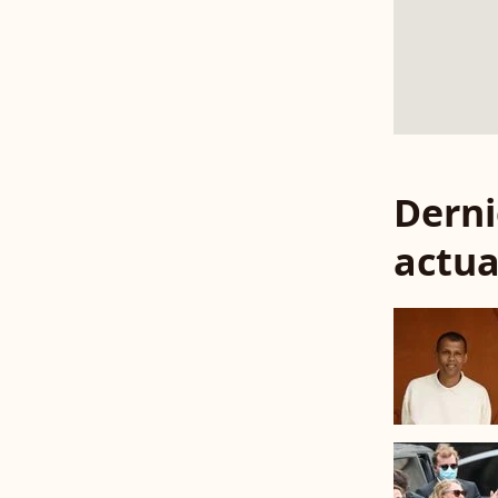
Derni
actua