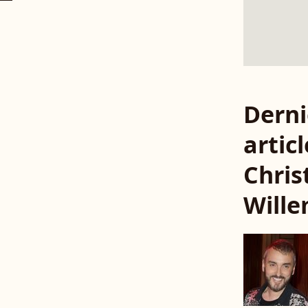
Derni
articl
Chris
Will