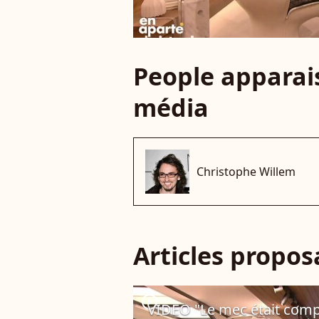
People apparais
média
Christophe Willem
Articles propo
player2
VIDEO "Le mec était compl