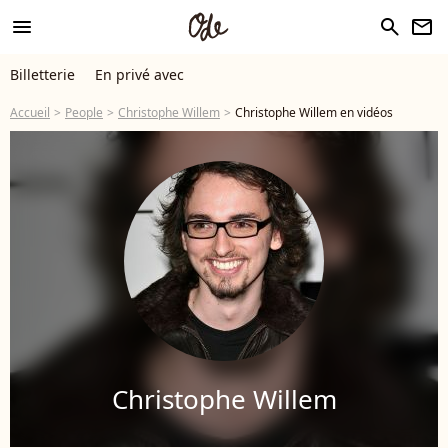
menu
search
newsletter
Billetterie
En privé avec
Accueil
People
Christophe Willem
Christophe Willem en vidéos
Christophe Willem