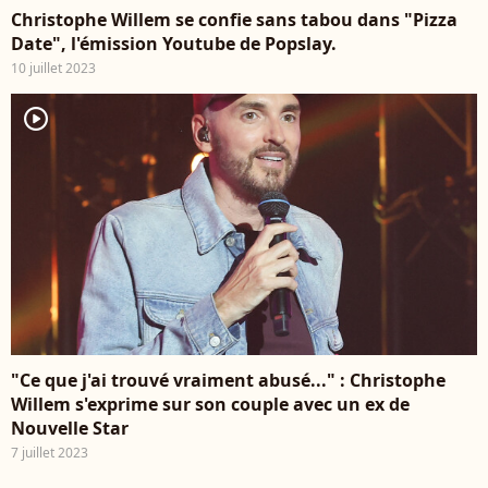
Christophe Willem se confie sans tabou dans "Pizza
Date", l'émission Youtube de Popslay.
10 juillet 2023
player2
"Ce que j'ai trouvé vraiment abusé..." : Christophe
Willem s'exprime sur son couple avec un ex de
Nouvelle Star
7 juillet 2023