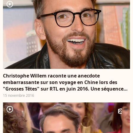
player2
Christophe Willem raconte une anecdote
embarrassante sur son voyage en Chine lors des
"Grosses Têtes" sur RTL en juin 2016. Une séquence
rediffusée le 11 novembre 2016 lors d'un best of.
15 novembre 2016
player2