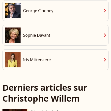
chevron_right
George Clooney
chevron_right
Sophie Davant
chevron_right
Iris Mittenaere
Derniers articles sur
Christophe Willem