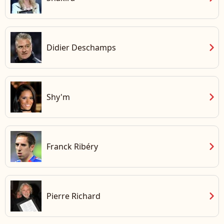
chevron_right
Didier Deschamps
chevron_right
Shy'm
chevron_right
Franck Ribéry
chevron_right
Pierre Richard