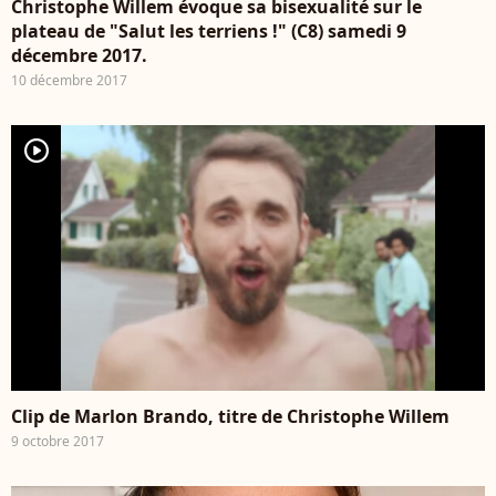
Christophe Willem évoque sa bisexualité sur le
plateau de "Salut les terriens !" (C8) samedi 9
décembre 2017.
10 décembre 2017
player2
Clip de Marlon Brando, titre de Christophe Willem
9 octobre 2017