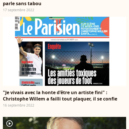
parle sans tabou
17 septembre 2022
player2
"Je vivais avec la honte d'être un artiste fini" :
Christophe Willem a failli tout plaquer, il se confie
16 septembre 2022
player2