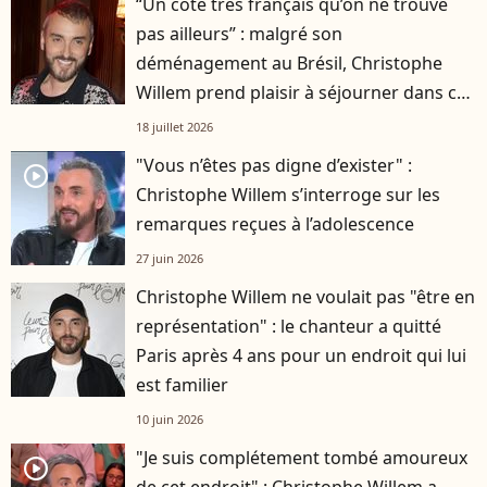
“Un côté très français qu’on ne trouve
pas ailleurs” : malgré son
déménagement au Brésil, Christophe
Willem prend plaisir à séjourner dans ce
petit coin de l’hexagone
18 juillet 2026
"Vous n’êtes pas digne d’exister" :
player2
Christophe Willem s’interroge sur les
remarques reçues à l’adolescence
27 juin 2026
Christophe Willem ne voulait pas "être en
représentation" : le chanteur a quitté
Paris après 4 ans pour un endroit qui lui
est familier
10 juin 2026
"Je suis complétement tombé amoureux
player2