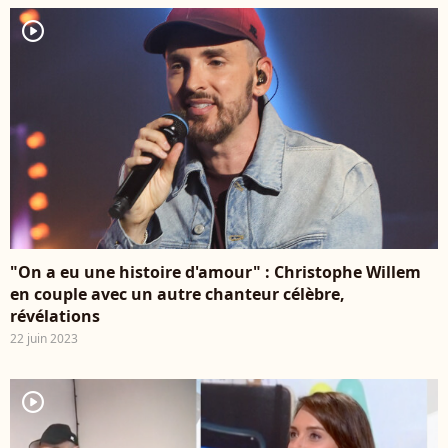
player2
"On a eu une histoire d'amour" : Christophe Willem
en couple avec un autre chanteur célèbre,
révélations
22 juin 2023
player2