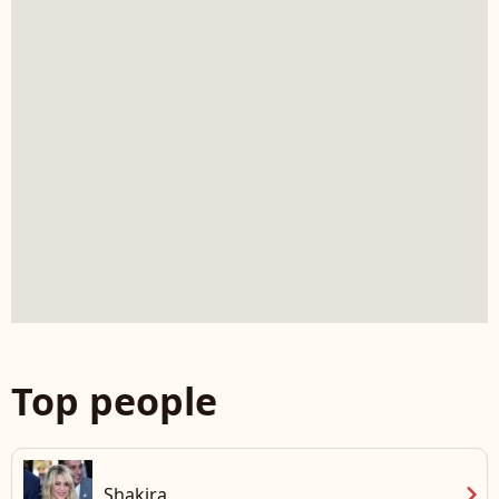
Top people
chevron_right
Shakira