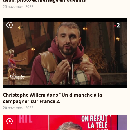
deuil, photo et message émouvants
25 novembre 2022
player2
Christophe Willem dans "Un dimanche à la
campagne" sur France 2.
20 novembre 2022
player2