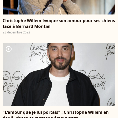
Christophe Willem évoque son amour pour ses chiens
face à Bernard Montiel
23 décembre 2022
player2
"L'amour que je lui portais" : Christophe Willem en