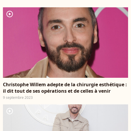
player2
Christophe Willem adepte de la chirurgie esthétique :
il dit tout de ses opérations et de celles à venir
9 septembre 2023
player2