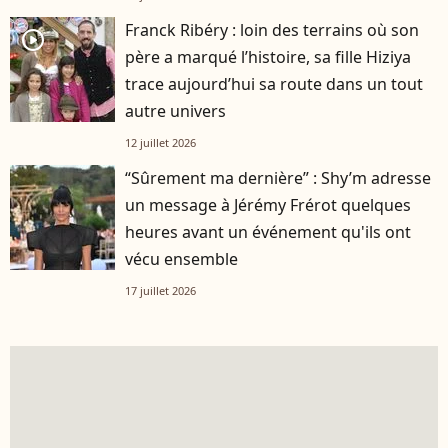
Franck Ribéry : loin des terrains où son
player2
père a marqué l’histoire, sa fille Hiziya
trace aujourd’hui sa route dans un tout
autre univers
12 juillet 2026
“Sûrement ma dernière” : Shy’m adresse
un message à Jérémy Frérot quelques
heures avant un événement qu'ils ont
vécu ensemble
17 juillet 2026