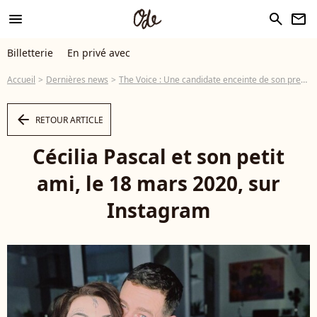
menu
search
newsletter
Billetterie
En privé avec
Accueil
Dernières news
The Voice : Une candidate enceinte de son premier enfant
arrow_left
RETOUR ARTICLE
Cécilia Pascal et son petit
ami, le 18 mars 2020, sur
Instagram