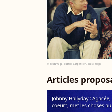
© BestImage, Patrick Carpentier / Bestimage
Articles propo
Johnny Hallyday : Agacée, l
coeur", met les choses au cl