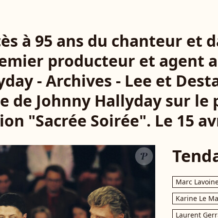
cès à 95 ans du chanteur et 
remier producteur et agent a
day - Archives - Lee et Dest
 de Johnny Hallyday sur le 
ion "Sacrée Soirée". Le 15 av
Tend
Marc Lavoin
Karine Le M
Laurent Gerr