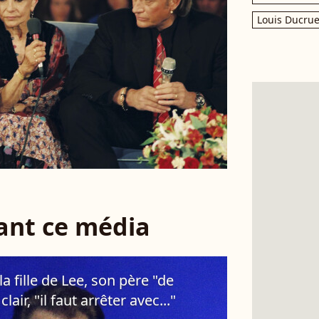
Louis Ducrue
sant ce média
a fille de Lee, son père "de
air, "il faut arrêter avec..."