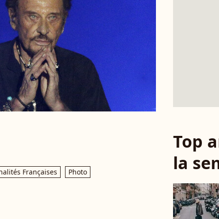
Top a
la se
alités Françaises
Photo