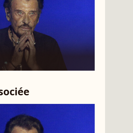
ssociée