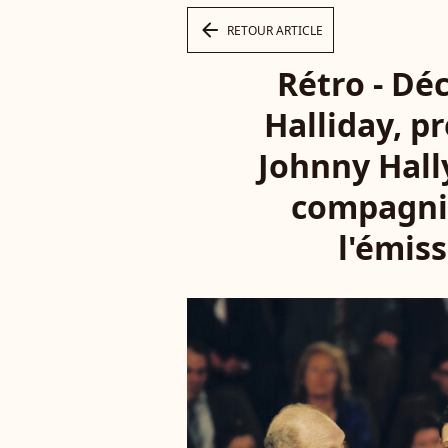
arrow_left
RETOUR ARTICLE
Rétro - Dé
Halliday, p
Johnny Hally
compagnie
l'émiss