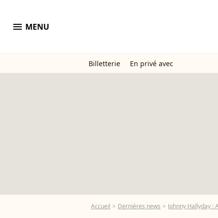
menu
MENU
Billetterie
En privé avec
Accueil
Dernières news
Johnny Hallyday : A