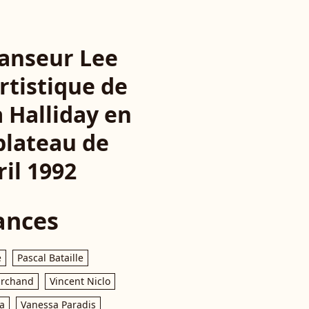
danseur Lee
rtistique de
a Halliday en
plateau de
ril 1992
ances
e
Pascal Bataille
archand
Vincent Niclo
a
Vanessa Paradis