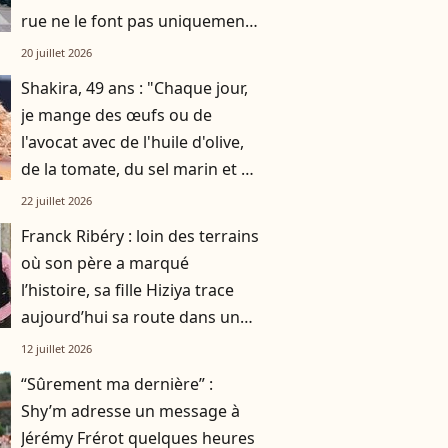
rue ne le font pas uniquement
par gratitude
20 juillet 2026
Shakira, 49 ans : "Chaque jour,
je mange des œufs ou de
l'avocat avec de l'huile d'olive,
de la tomate, du sel marin et un
smoothie"
22 juillet 2026
Franck Ribéry : loin des terrains
où son père a marqué
l’histoire, sa fille Hiziya trace
aujourd’hui sa route dans un
tout autre univers
12 juillet 2026
“Sûrement ma dernière” :
Shy’m adresse un message à
Jérémy Frérot quelques heures