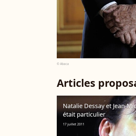
© Abaca
Articles propo
Natalie Dessay et Jean-Miche
était particulier
17 juillet 2011