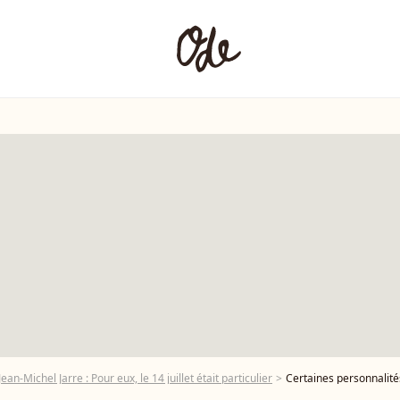
ean-Michel Jarre : Pour eux, le 14 juillet était particulier
Certaines personnalités ont intégré la prom