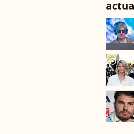
actua
player2