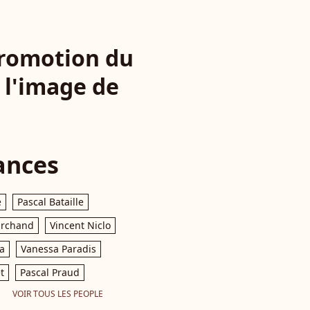
promotion du
à l'image de
ances
e
Pascal Bataille
archand
Vincent Niclo
a
Vanessa Paradis
t
Pascal Praud
VOIR TOUS LES PEOPLE