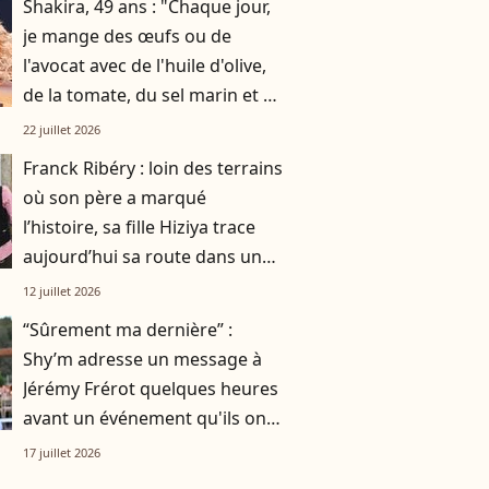
Shakira, 49 ans : "Chaque jour,
je mange des œufs ou de
l'avocat avec de l'huile d'olive,
de la tomate, du sel marin et un
smoothie"
22 juillet 2026
Franck Ribéry : loin des terrains
où son père a marqué
l’histoire, sa fille Hiziya trace
aujourd’hui sa route dans un
tout autre univers
12 juillet 2026
“Sûrement ma dernière” :
Shy’m adresse un message à
Jérémy Frérot quelques heures
avant un événement qu'ils ont
vécu ensemble
17 juillet 2026