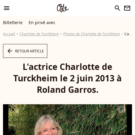
menu
search
newsletter
Billetterie
En privé avec
Accueil
Charlotte de Turckheim
Photos de Charlotte de Turckheim
L'actrice Charlotte de Turckheim le 2 juin 2013 à Roland Garros. - Photo
arrow_left
RETOUR ARTICLE
L'actrice Charlotte de
Turckheim le 2 juin 2013 à
Roland Garros.