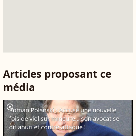
Articles proposant ce
média
player2
Roman Polanski : Accusé une nouvelle
fois de viol sur mineure... son avocat se
dit ahuri et contre-attaque !