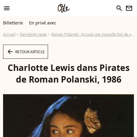
menu
search
newsletter
Billetterie
En privé avec
Accueil
Dernières news
Roman Polanski : Accusé une nouvelle fois de viol sur mineure... son avocat se dit ahuri et contre-attaque !
arrow_left
RETOUR ARTICLE
Charlotte Lewis dans Pirates
de Roman Polanski, 1986