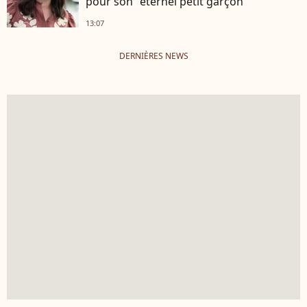
pour son "éternel petit garçon"
13:07
DERNIÈRES NEWS