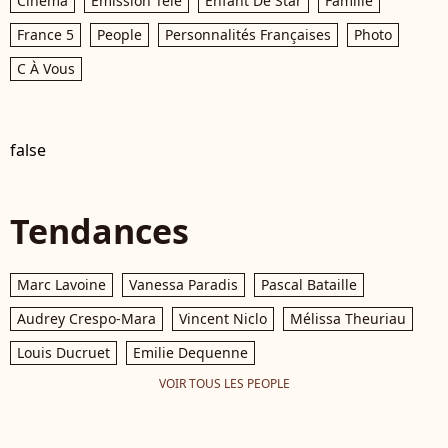
Cinéma
Émission Télé
Enfant De Star
Famille
France 5
People
Personnalités Françaises
Photo
C À Vous
false
Tendances
Marc Lavoine
Vanessa Paradis
Pascal Bataille
Audrey Crespo-Mara
Vincent Niclo
Mélissa Theuriau
Louis Ducruet
Emilie Dequenne
VOIR TOUS LES PEOPLE