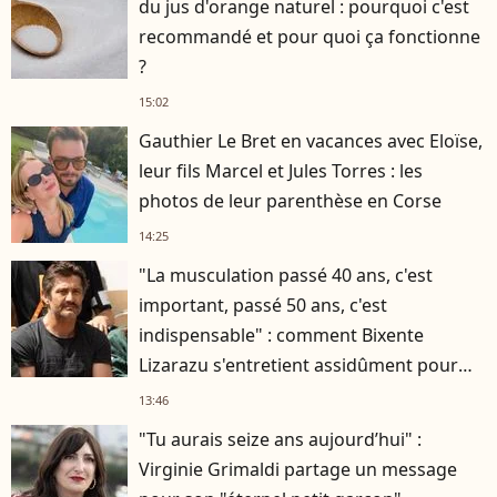
du jus d'orange naturel : pourquoi c'est
recommandé et pour quoi ça fonctionne
?
15:02
Gauthier Le Bret en vacances avec Eloïse,
leur fils Marcel et Jules Torres : les
photos de leur parenthèse en Corse
14:25
"La musculation passé 40 ans, c'est
important, passé 50 ans, c'est
indispensable" : comment Bixente
Lizarazu s'entretient assidûment pour
rester musclé à 56 ans ?
13:46
"Tu aurais seize ans aujourd’hui" :
Virginie Grimaldi partage un message