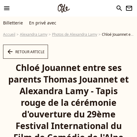
menu
search
newsletter
Billetterie
En privé avec
Accueil
Alexandra Lamy
Photos de Alexandra Lamy
Chloé Jouannet entre ses parents Thomas Jouannet et Alexandra Lamy - Tapis rouge de la cérémonie d'ouverture du 29ème Festival International du Film de Comédie de l'Alpe d'Huez le 19 Janvier 2026. © Dominique Jacovides/Bestimage - Photo
arrow_left
RETOUR ARTICLE
Chloé Jouannet entre ses
parents Thomas Jouannet et
Alexandra Lamy - Tapis
rouge de la cérémonie
d'ouverture du 29ème
Festival International du