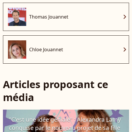
chevron_right
Thomas Jouannet
chevron_right
Chloe Jouannet
Articles proposant ce
média
"C’est une idée géniale" : Alexandra Lamy
conquise par le nouveau projet de sa fille