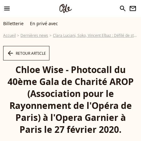
menu
search
newsletter
Billetterie
En privé avec
Accueil
Dernières news
Clara Luciani, Soko, Vincent Elbaz : Défilé de stars au gala de l'Opéra de Paris
arrow_left
RETOUR ARTICLE
Chloe Wise - Photocall du
40ème Gala de Charité AROP
(Association pour le
Rayonnement de l'Opéra de
Paris) à l'Opera Garnier à
Paris le 27 février 2020.