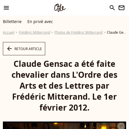
menu
search
newsletter
Billetterie
En privé avec
Accueil
Frédéric Mitterrand
Photos de Frédéric Mitterrand
Claude Gensac a été faite chevalier dans L'Ordre des Arts et des Lettres par Frédéric Mitterand. Le 1er février 2012. - Photo
arrow_left
RETOUR ARTICLE
Claude Gensac a été faite
chevalier dans L'Ordre des
Arts et des Lettres par
Frédéric Mitterand. Le 1er
février 2012.