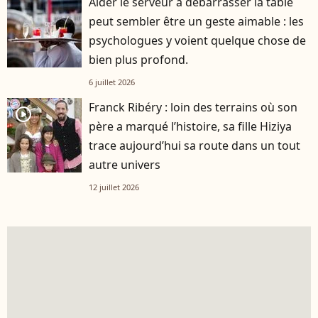
Aider le serveur à débarrasser la table
peut sembler être un geste aimable : les
psychologues y voient quelque chose de
bien plus profond.
6 juillet 2026
Franck Ribéry : loin des terrains où son
player2
père a marqué l’histoire, sa fille Hiziya
trace aujourd’hui sa route dans un tout
autre univers
12 juillet 2026