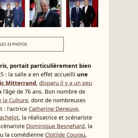
 LES 33 PHOTOS
is, portait particulièrement bien
 : la salle a en effet accueilli
une
ic Mitterrand
,
disparu il y a un peu
 à l'âge de 76 ans. Bon nombre de
e la Culture
, dont de nombreuses
 : l'actrice
Catherine Deneuve
,
achelot
, la réalisatrice et scénariste
 scénariste
Dominique Besnehard
, la
u la comédienne
Clotilde Courau
,