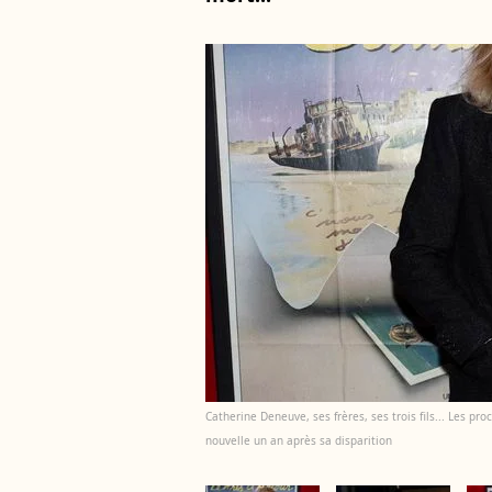
Catherine Deneuve, ses frères, ses trois fils... Les p
nouvelle un an après sa disparition