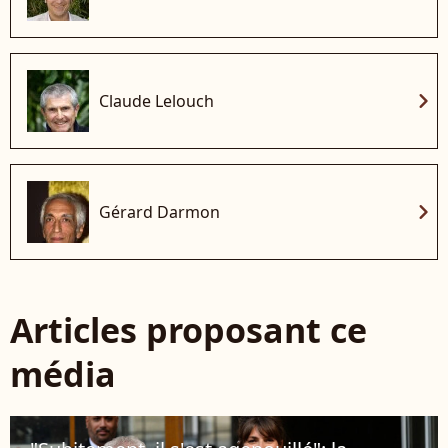
chevron_right
Claude Lelouch
chevron_right
Gérard Darmon
Articles proposant ce
média