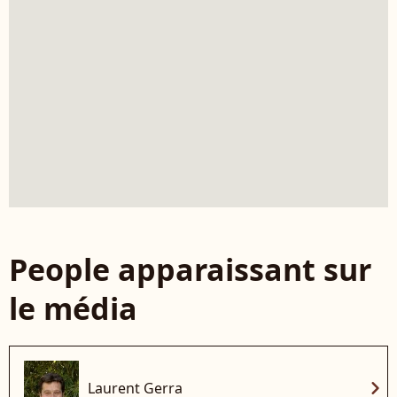
People apparaissant sur
le média
chevron_right
Laurent Gerra