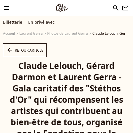
menu
search
newsletter
Billetterie
En privé avec
Accueil
Laurent Gerra
Photos de Laurent Gerra
Claude Lelouch, Gérard Darmon et Laurent Gerra - Gala caritatif des "Stéthos d'Or" qui récompensent les artistes qui contribuent au bien-être de tous, organisé par la Fondation pour la Recherche en Physiologie au George V à Paris, le 27 mars 2023. © Coadic Guirec-Rachid Bellak/Bestimage - Photo
arrow_left
RETOUR ARTICLE
Claude Lelouch, Gérard
Darmon et Laurent Gerra -
Gala caritatif des "Stéthos
d'Or" qui récompensent les
artistes qui contribuent au
bien-être de tous, organisé