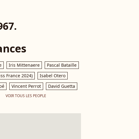
967.
ances
e
Iris Mittenaere
Pascal Bataille
iss France 2024)
Isabel Otero
pé
Vincent Perrot
David Guetta
VOIR TOUS LES PEOPLE