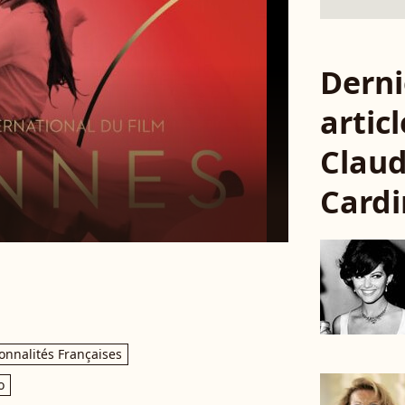
Derni
articl
Claud
Cardi
onnalités Françaises
o