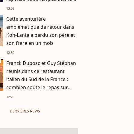
!
13:32
Cette aventurière
emblématique de retour dans
Koh-Lanta a perdu son père et
son frère en un mois
12:59
Franck Dubosc et Guy Stéphan
réunis dans ce restaurant
italien du Sud de la France :
combien coûte le repas sur
place ?
12:23
DERNIÈRES NEWS