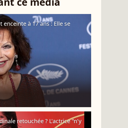
sant ce média
t enceinte à 17 ans : Elle se
inale retouchée ? L'actrice "n'y