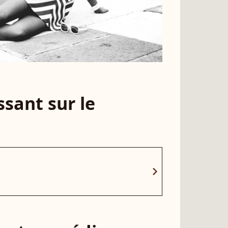
sant sur le
chevron_right