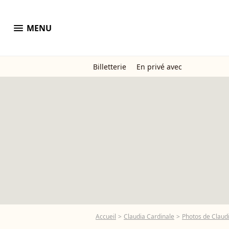
menu
MENU
Billetterie
En privé avec
Accueil
Claudia Cardinale
Photos de Claud