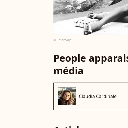
© BestImage
People apparais
média
Claudia Cardinale