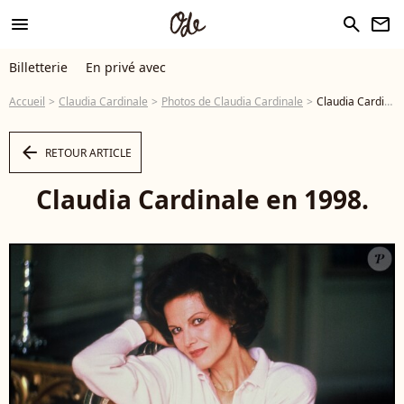
menu
search
newsletter
Billetterie
En privé avec
Accueil
Claudia Cardinale
Photos de Claudia Cardinale
Claudia Cardinale en 1998. - Photo
arrow_left
RETOUR ARTICLE
Claudia Cardinale en 1998.