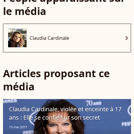
le média
chevron_right
Claudia Cardinale
Articles proposant ce
média
Claudia Cardinale, violée et enceinte à 17
ans : Elle se confie sur son secret
15 mai 2017