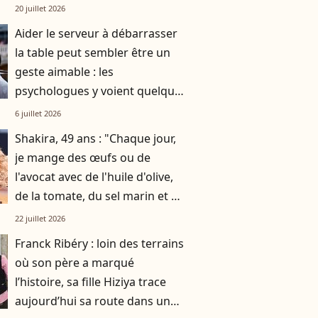
par gratitude
20 juillet 2026
Aider le serveur à débarrasser
la table peut sembler être un
geste aimable : les
psychologues y voient quelque
chose de bien plus profond.
6 juillet 2026
Shakira, 49 ans : "Chaque jour,
je mange des œufs ou de
l'avocat avec de l'huile d'olive,
de la tomate, du sel marin et un
smoothie"
22 juillet 2026
Franck Ribéry : loin des terrains
où son père a marqué
l’histoire, sa fille Hiziya trace
aujourd’hui sa route dans un