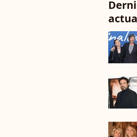
Derni
actua