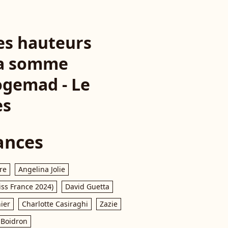
les hauteurs
 la somme
Cogemad - Le
es
ances
re
Angelina Jolie
iss France 2024)
David Guetta
ier
Charlotte Casiraghi
Zazie
Boidron