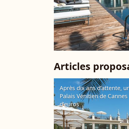
Articles propo
Après dix ans d’attente, un
Palais Vénitien de Cannes
d’euros
18 avril 2026