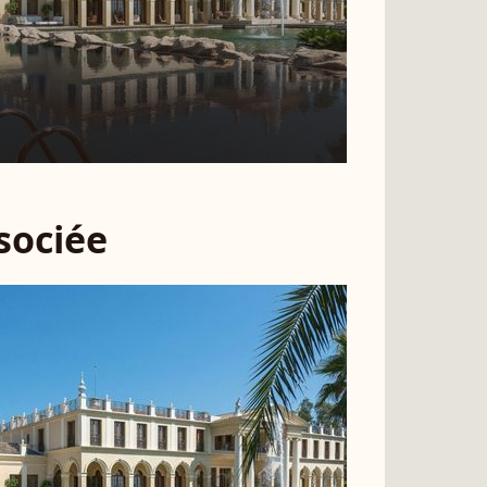
ssociée