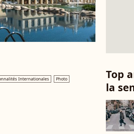
Top a
onnalités Internationales
Photo
la se