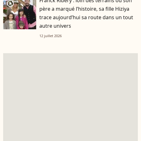
Franck Ribéry : loin des terrains où son
player2
père a marqué l’histoire, sa fille Hiziya
trace aujourd’hui sa route dans un tout
autre univers
12 juillet 2026