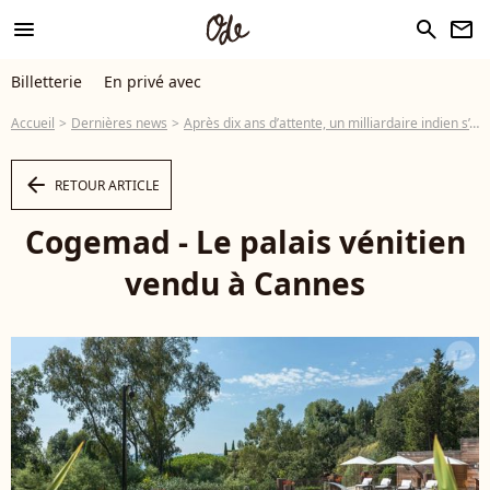
menu
search
newsletter
Billetterie
En privé avec
Accueil
Dernières news
Après dix ans d’attente, un milliardaire indien s’offre le Palais Vénitien de Cannes pour plus de 100 millions d’euros
arrow_left
RETOUR ARTICLE
Cogemad - Le palais vénitien
vendu à Cannes