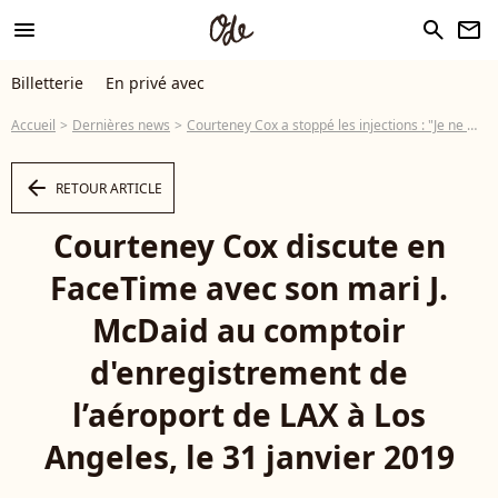
menu
search
newsletter
Billetterie
En privé avec
Accueil
Dernières news
Courteney Cox a stoppé les injections : "Je ne me ressemblais plus"
arrow_left
RETOUR ARTICLE
Courteney Cox discute en
FaceTime avec son mari J.
McDaid au comptoir
d'enregistrement de
l’aéroport de LAX à Los
Angeles, le 31 janvier 2019