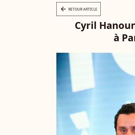
arrow_left
RETOUR ARTICLE
Cyril Hanou
à Pa