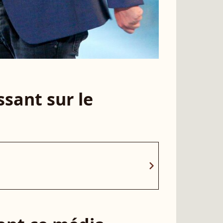
sant sur le
chevron_right