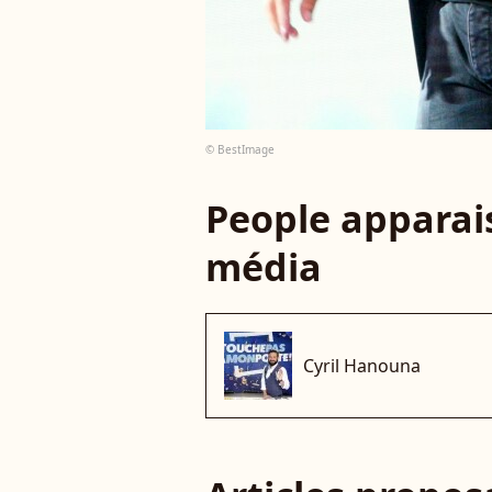
© BestImage
People apparais
média
Cyril Hanouna