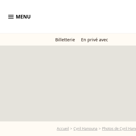
menu
MENU
Billetterie
En privé avec
Accueil
Cyril Hanouna
Photos de Cyril Ha