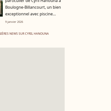
particulier de Cyril Hanouna à
Boulogne-Billancourt, un bien
exceptionnel avec piscine
intérieure
9 janvier 2026
IÈRES NEWS SUR CYRIL HANOUNA