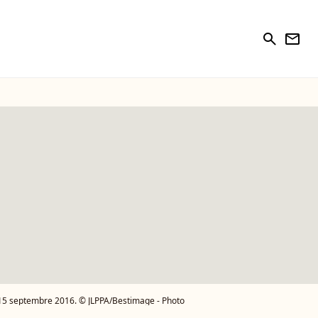
search
newsletter
 15 septembre 2016. © JLPPA/Bestimage - Photo