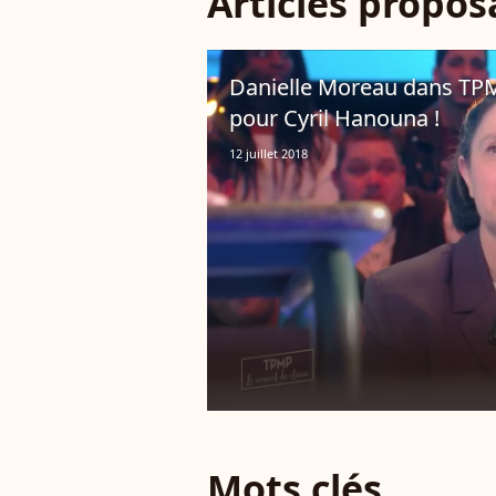
Articles propo
Danielle Moreau dans TPMP
pour Cyril Hanouna !
12 juillet 2018
Mots clés