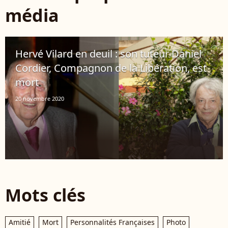
média
Hervé Vilard en deuil : son tuteur Daniel
Cordier, Compagnon de la Libération, est
mort
20 novembre 2020
Mots clés
Amitié
Mort
Personnalités Françaises
Photo