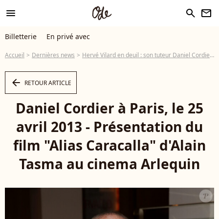
menu
search
newsletter
Billetterie
En privé avec
Accueil
Dernières news
Hervé Vilard en deuil : son tuteur Daniel Cordier, Compagnon de la Libération, est mort
arrow_left
RETOUR ARTICLE
Daniel Cordier à Paris, le 25
avril 2013 - Présentation du
film "Alias Caracalla" d'Alain
Tasma au cinema Arlequin