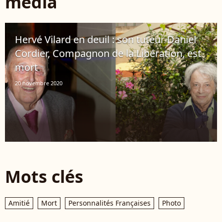
média
Hervé Vilard en deuil : son tuteur Daniel
Cordier, Compagnon de la Libération, est
mort
20 novembre 2020
Mots clés
Amitié
Mort
Personnalités Françaises
Photo