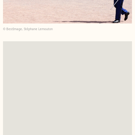
© BestImage, Stéphane Lemouton