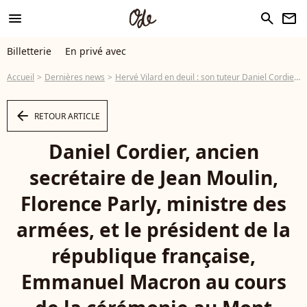
menu
search
newsletter
Billetterie
En privé avec
Accueil
Dernières news
Hervé Vilard en deuil : son tuteur Daniel Cordier, Compagnon de la Libération, est mort
arrow_left
RETOUR ARTICLE
Daniel Cordier, ancien
secrétaire de Jean Moulin,
Florence Parly, ministre des
armées, et le président de la
république française,
Emmanuel Macron au cours