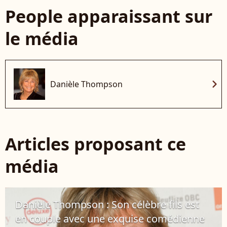
People apparaissant sur
le média
chevron_right
Danièle Thompson
Articles proposant ce
média
Danièle Thompson : Son célèbre fils est
en couple avec une exquise comédienne