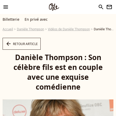
menu
search
newsletter
Billetterie
En privé avec
Accueil
Danièle Thompson
Vidéos de Danièle Thompson
Danièle Thompson : Son célèbre fils est en couple avec une exquise comédienne - Vidéo
arrow_left
RETOUR ARTICLE
Danièle Thompson : Son
célèbre fils est en couple
avec une exquise
comédienne