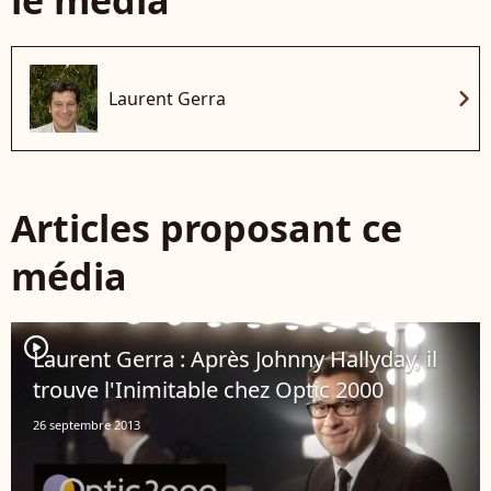
chevron_right
Laurent Gerra
Articles proposant ce
média
player2
Laurent Gerra : Après Johnny Hallyday, il
trouve l'Inimitable chez Optic 2000
26 septembre 2013