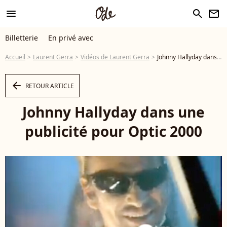
menu
search
newsletter
Billetterie
En privé avec
Accueil
Laurent Gerra
Vidéos de Laurent Gerra
Johnny Hallyday dans une publicité pour Optic 2000 - Vidéo
arrow_left
RETOUR ARTICLE
Johnny Hallyday dans une
publicité pour Optic 2000