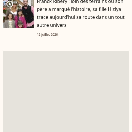
Franck Ribéry : loin des terrains où son
player2
père a marqué l’histoire, sa fille Hiziya
trace aujourd’hui sa route dans un tout
autre univers
12 juillet 2026