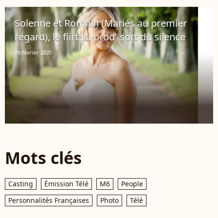
Solenne et Romain (Mariés au premier
regard), le flirt: la prod' sort du silence
19 février 2020
Mots clés
Casting
Émission Télé
M6
People
Personnalités Françaises
Photo
Télé