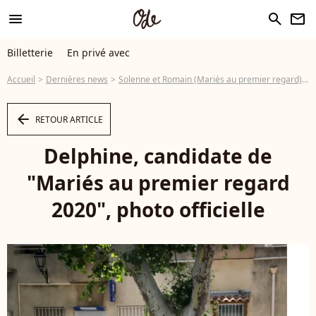
menu
search
newsletter
Billetterie
En privé avec
Accueil
Dernières news
Solenne et Romain (Mariés au premier regard), le flirt: la prod' sort du silence
arrow_left
RETOUR ARTICLE
Delphine, candidate de
"Mariés au premier regard
2020", photo officielle