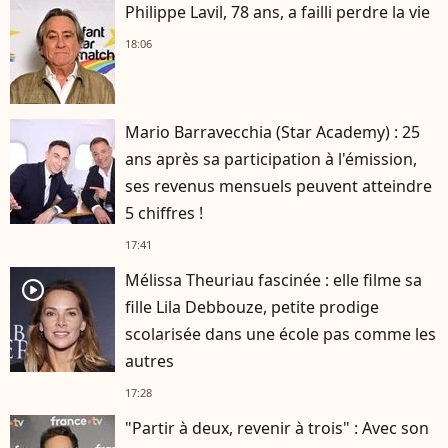
Philippe Lavil, 78 ans, a failli perdre la vie
18:06
Mario Barravecchia (Star Academy) : 25
ans après sa participation à l'émission,
ses revenus mensuels peuvent atteindre
5 chiffres !
17:41
Mélissa Theuriau fascinée : elle filme sa
player2
fille Lila Debbouze, petite prodige
scolarisée dans une école pas comme les
autres
17:28
"Partir à deux, revenir à trois" : Avec son