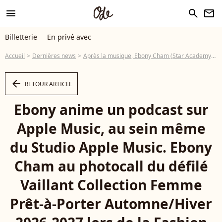
menu
search
newsletter
Billetterie
En privé avec
Accueil
Dernières news
Après la musique, Ebony Cham (Star Academy) se lance dans un nouveau métier, une grande structure lui a fait confiance
arrow_left
RETOUR ARTICLE
Ebony anime un podcast sur
Apple Music, au sein même
du Studio Apple Music. Ebony
Cham au photocall du défilé
Vaillant Collection Femme
Prêt-à-Porter Automne/Hiver